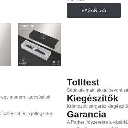
VÁSÁRLÁS
Tolltest
Sötétkék matt lakkal bevont sá
Kiegészítők
 egy modern, karcsúsított
Krómozott sárgaréz kiegészít
Garancia
díszítéssel és a jellegzetes
A Parker írószerekre a vásárlá