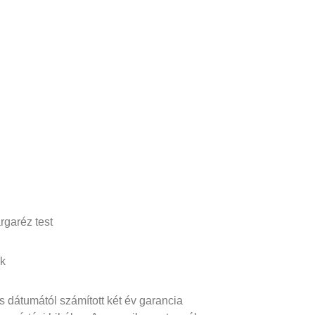
rgaréz test
ők
s dátumától számított két év garancia