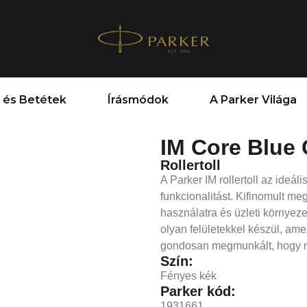
 és Betétek
Írásmódok
A Parker Világa
IM Core Blue
Rollertoll
A Parker IM rollertoll az ideál
funkcionalitást. Kifinomult m
használatra és üzleti környeze
olyan felületekkel készül, ame
gondosan megmunkált, hogy m
Szín:
Fényes kék
Parker kód:
1931661