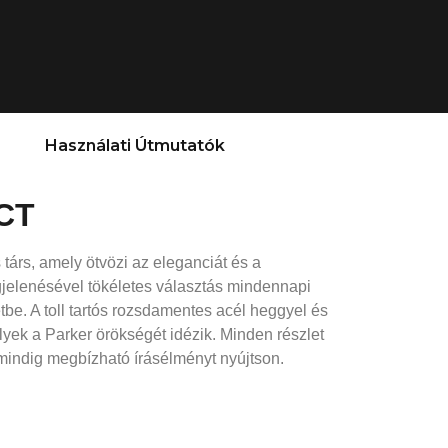
Használati Útmutatók
 CT
is társ, amely ötvözi az eleganciát és a
egjelenésével tökéletes választás mindennapi
tbe. A toll tartós rozsdamentes acél heggyel és
lyek a Parker örökségét idézik. Minden részlet
indig megbízható írásélményt nyújtson.