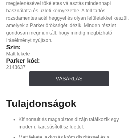
megjelenésével tökéletes választás mindennapi
használatra és üzleti környezetbe. A toll tartós
rozsdamentes acél heggyel és olyan felületekkel készül,
amelyek a Parker örökségét idézik. Minden részlet
gondosan megmunkált, hogy mindig megbízható
írásélményt nyújtson.
Szín:
Matt fekete
Parker kód:
2143637
VÁSÁRLÁS
Tulajdonságok
Kifinomult és magabiztos dizájn találkozik egy
modern, karcsúsított sziluettel.
Matt fekete lakkozás króm díszítéssel és a