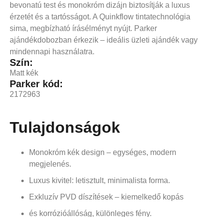
bevonatú test és monokróm dizájn biztosítják a luxus
érzetét és a tartósságot. A Quinkflow tintatechnológia
sima, megbízható írásélményt nyújt. Parker
ajándékdobozban érkezik – ideális üzleti ajándék vagy
mindennapi használatra.
Szín:
Matt kék
Parker kód:
2172963
Tulajdonságok
Monokróm kék design – egységes, modern
megjelenés.
Luxus kivitel: letisztult, minimalista forma.
Exkluzív PVD díszítések – kiemelkedő kopás
és korrózióállóság, különleges fény.