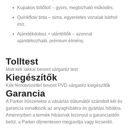
Kupakos töltőtoll – gyors, megbízható működés.
Quinkflow tinta – sima, egyenletes vonalak bárhol
írsz.
Ajándékdoboz + utántöltők – azonnal
ajándékozható, prémium élmény.
Tolltest
Matt kék lakkal bevont sárgaréz test
Kiegészítők
Kék fémötvözettel bevont PVD sárgaréz kiegészítők
Garancia
A Parker írószerekre a vásárlás dátumától számított két év
garancia vonatkozik az anyaghibákra és gyártási hibákra.
Amennyiben a termék hibásnak bizonyul a garanciaidőn
belül, a Parker díjmentesen megjavítja vagy kicseréli.