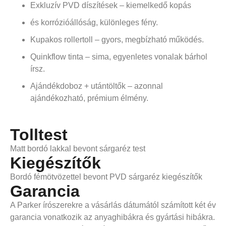
Exkluzív PVD díszítések – kiemelkedő kopás
és korrózióállóság, különleges fény.
Kupakos rollertoll – gyors, megbízható működés.
Quinkflow tinta – sima, egyenletes vonalak bárhol
írsz.
Ajándékdoboz + utántöltők – azonnal
ajándékozható, prémium élmény.
Tolltest
Matt bordó lakkal bevont sárgaréz test
Kiegészítők
Bordó fémötvözettel bevont PVD sárgaréz kiegészítők
Garancia
A Parker írószerekre a vásárlás dátumától számított két év
garancia vonatkozik az anyaghibákra és gyártási hibákra.