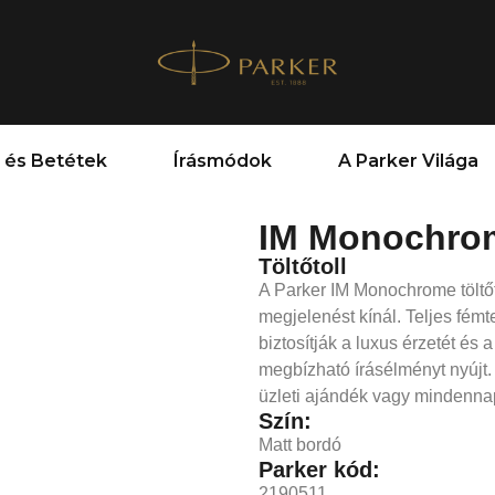
 és Betétek
Írásmódok
A Parker Világa
IM Monochro
Töltőtoll
A Parker IM Monochrome töltőt
megjelenést kínál. Teljes fém
biztosítják a luxus érzetét és 
megbízható írásélményt nyújt.
üzleti ajándék vagy mindennap
Szín:
Matt bordó
Parker kód:
2190511