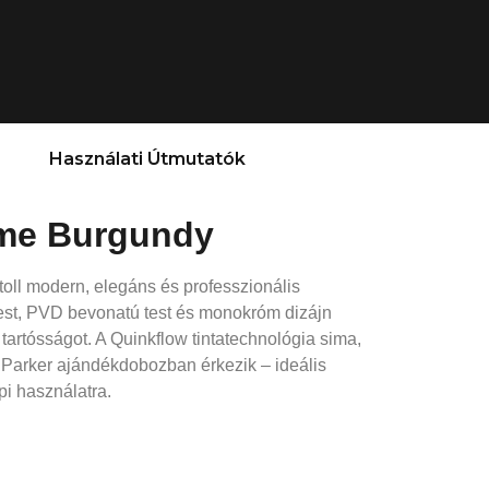
Használati Útmutatók
me Burgundy
oll modern, elegáns és professzionális
test, PVD bevonatú test és monokróm dizájn
a tartósságot. A Quinkflow tintatechnológia sima,
 Parker ajándékdobozban érkezik – ideális
i használatra.