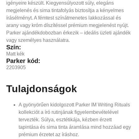
igényeire készült. Kiegyensúlyozott súly, elegáns
megjelenés és sima tintafolyás biztosítja a kényelmes
írásélményt. A fémtest színátmenetes lakkozással és
arany vagy króm díszítéssel prémium megjelenést nyújt.
Parker ajándékdobozban érkezik – ideális üzleti ajándék
vagy személyes használatra.
Szín:
Matt kék
Parker kód:
2203905
Tulajdonságok
A gyönyörűen kidolgozott Parker IM Writing Rituals
kollekciót a író rutinjának figyelembevételével
tervezték. Súlya, esztétikája, kézben érzett
tapintása és sima tinta áramlása mind hozzáad egy
prémium érzetet az íráshoz.