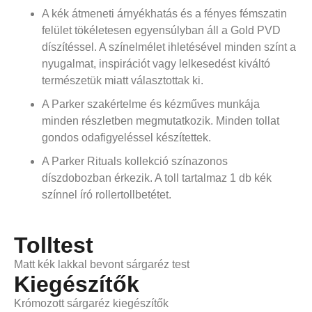
A kék átmeneti árnyékhatás és a fényes fémszatin
felület tökéletesen egyensúlyban áll a Gold PVD
díszítéssel. A színelmélet ihletésével minden színt a
nyugalmat, inspirációt vagy lelkesedést kiváltó
természetük miatt választottak ki.
A Parker szakértelme és kézműves munkája
minden részletben megmutatkozik. Minden tollat
gondos odafigyeléssel készítettek.
A Parker Rituals kollekció színazonos
díszdobozban érkezik. A toll tartalmaz 1 db kék
színnel író rollertollbetétet.
Tolltest
Matt kék lakkal bevont sárgaréz test
Kiegészítők
Krómozott sárgaréz kiegészítők