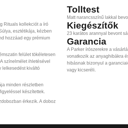
Tolltest
Matt narancsszínű lakkal bevo
Kiegészítők
 Rituals kollekciót a író
Súlya, esztétikája, kézben
23 karátos arannyal bevont sá
mind hozzáad egy prémium
Garancia
A Parker írószerekre a vásárlá
émszatin felület tökéletesen
vonatkozik az anyaghibákra é
A színelmélet ihletésével
hibásnak bizonyul a garanciai
 lelkesedést kiváltó
vagy kicseréli.
ja minden részletben
gyeléssel készítettek.
szdobozban érkezik. A doboz