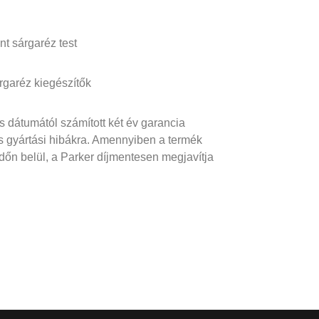
nt sárgaréz test
rgaréz kiegészítők
s dátumától számított két év garancia
s gyártási hibákra. Amennyiben a termék
dőn belül, a Parker díjmentesen megjavítja