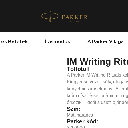
 és Betétek
Írásmódok
A Parker Világa
IM Writing Ri
Töltőtoll
A Parker IM Writing Rituals ko
Kiegyensúlyozott súly, elegáns
kényelmes írásélményt. A fém
króm díszítéssel prémium meg
érkezik – ideális üzleti ajánd
Szín:
Matt narancs
Parker kód:
2203900