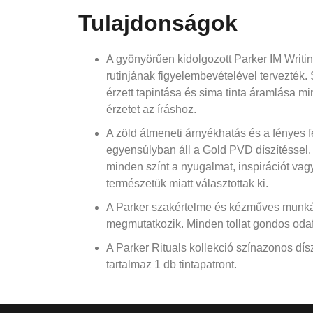
Tulajdonságok
A gyönyörűen kidolgozott Parker IM Writing
rutinjának figyelembevételével tervezték. 
érzett tapintása és sima tinta áramlása 
érzetet az íráshoz.
A zöld átmeneti árnyékhatás és a fényes f
egyensúlyban áll a Gold PVD díszítéssel. 
minden színt a nyugalmat, inspirációt vagy
természetük miatt választottak ki.
A Parker szakértelme és kézműves munká
megmutatkozik. Minden tollat gondos odafi
A Parker Rituals kollekció színazonos dí
tartalmaz 1 db tintapatront.