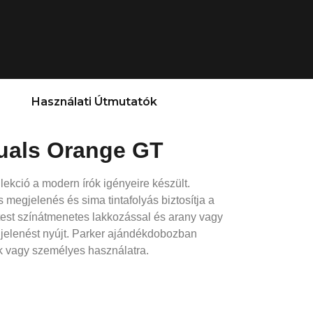
Használati Útmutatók
tuals Orange GT
llekció a modern írók igényeire készült.
 megjelenés és sima tintafolyás biztosítja a
test színátmenetes lakkozással és arany vagy
jelenést nyújt. Parker ajándékdobozban
ék vagy személyes használatra.