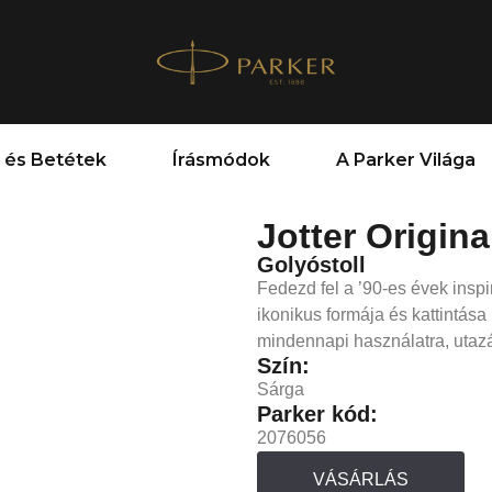
 és Betétek
Írásmódok
A Parker Világa
Jotter Origin
Golyóstoll
Fedezd fel a ’90-es évek inspir
ikonikus formája és kattintása 
mindennapi használatra, utaz
Szín:
Sárga
Parker kód:
2076056
VÁSÁRLÁS