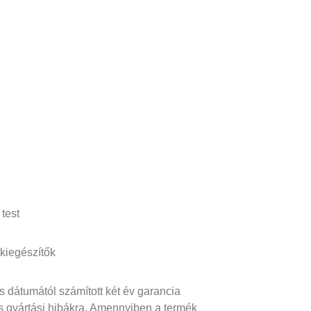
test
kiegészítők
s dátumától számított két év garancia
s gyártási hibákra. Amennyiben a termék