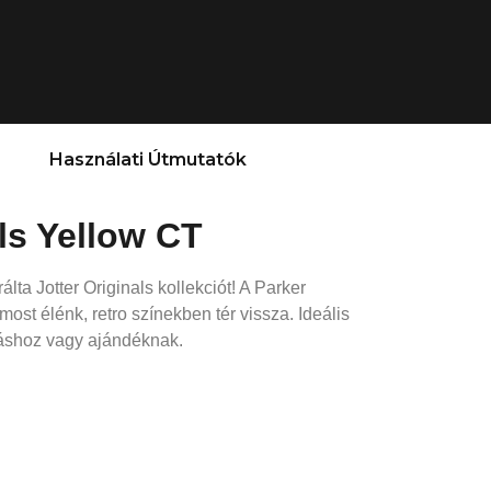
Használati Útmutatók
als Yellow CT
álta Jotter Originals kollekciót! A Parker
most élénk, retro színekben tér vissza. Ideális
áshoz vagy ajándéknak.