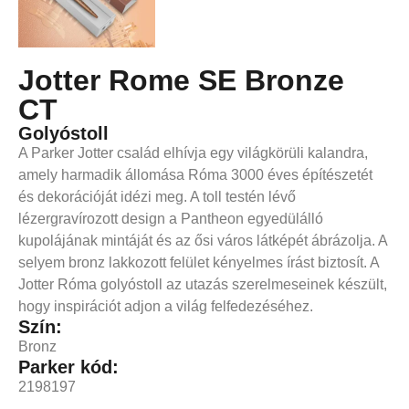
Jotter Rome SE Bronze
CT
Golyóstoll
A Parker Jotter család elhívja egy világkörüli kalandra,
amely harmadik állomása Róma 3000 éves építészetét
és dekorációját idézi meg. A toll testén lévő
lézergravírozott design a Pantheon egyedülálló
kupolájának mintáját és az ősi város látképét ábrázolja. A
selyem bronz lakkozott felület kényelmes írást biztosít. A
Jotter Róma golyóstoll az utazás szerelmeseinek készült,
hogy inspirációt adjon a világ felfedezéséhez.
Szín:
Bronz
Parker kód:
2198197