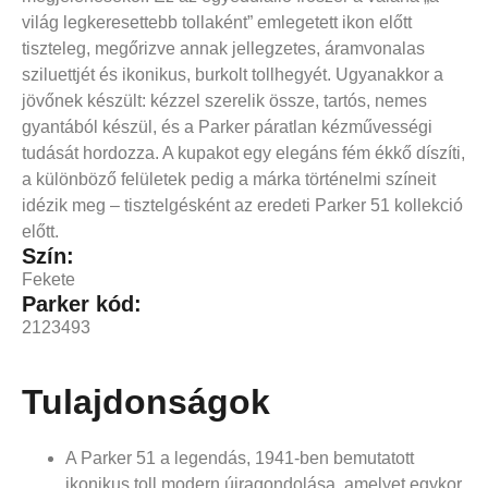
világ legkeresettebb tollaként” emlegetett ikon előtt
tiszteleg, megőrizve annak jellegzetes, áramvonalas
sziluettjét és ikonikus, burkolt tollhegyét. Ugyanakkor a
jövőnek készült: kézzel szerelik össze, tartós, nemes
gyantából készül, és a Parker páratlan kézművességi
tudását hordozza. A kupakot egy elegáns fém ékkő díszíti,
a különböző felületek pedig a márka történelmi színeit
idézik meg – tisztelgésként az eredeti Parker 51 kollekció
előtt.
Szín:
Fekete
Parker kód:
2123493
Tulajdonságok
A Parker 51 a legendás, 1941-ben bemutatott
ikonikus toll modern újragondolása, amelyet egykor