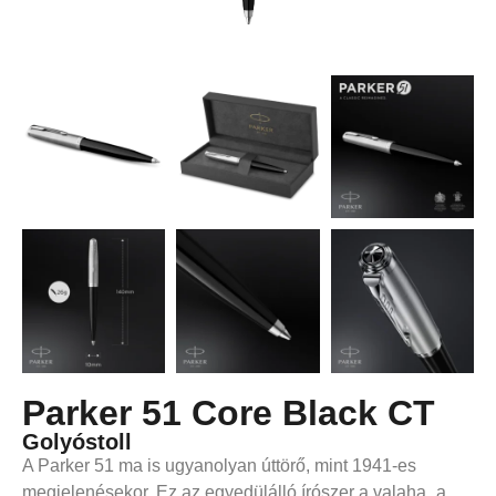
Parker 51 Core Black CT
Golyóstoll
A Parker 51 ma is ugyanolyan úttörő, mint 1941-es
megjelenésekor. Ez az egyedülálló írószer a valaha „a