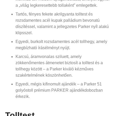
a „világ legkeresettebb tollaként” emlegettek.
Tartós, fényes fekete akrilgyanta tolltest és
rozsdamentes acél kupak palládium bevonatú
díszítéssel, valamint a jellegzetes Parker nyíl alakú
klipsszel.
Egyedi, burkolt rozsdamentes acél tollhegy, amely
megbízható írásélményt nyújt.
Karcsú, áramvonalas sziluett, amely
zökkenőmentes átmenetet biztosít a tolltest és a
tollhegy között – a Parker kiváló kézműves
szakértelmének köszönhetően.
Egyedi, mégis kifinomult ajándék – a Parker 51
golyóstoll prémium PARKER ajándékdobozban
érkezik.
Tolltest