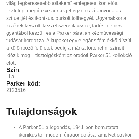
világ legkeresettebb tollaként” emlegetett ikon előtt
tiszteleg, megőrizve annak jellegzetes, áramvonalas
sziluettjét és ikonikus, burkolt tollhegyét. Ugyanakkor a
jövőnek készült: kézzel szerelik össze, tartós, nemes
gyantából készül, és a Parker páratlan kézművességi
tudását hordozza. A kupakot egy elegáns fém ékkő díszíti,
a különböző felületek pedig a márka történelmi színeit
idézik meg – tisztelgésként az eredeti Parker 51 kollekció
előtt.
Szín:
Lila
Parker kód:
2123516
Tulajdonságok
A Parker 51 a legendás, 1941-ben bemutatott
ikonikus toll modern újragondolása, amelyet egykor