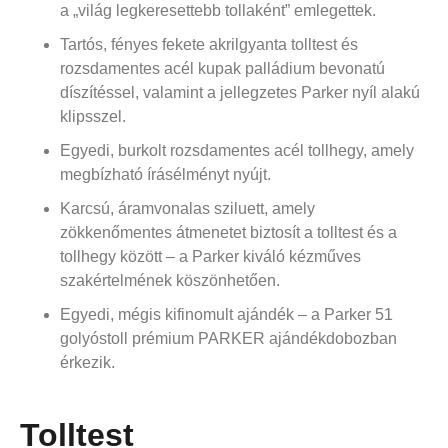
a „világ legkeresettebb tollaként” emlegettek.
Tartós, fényes fekete akrilgyanta tolltest és
rozsdamentes acél kupak palládium bevonatú
díszítéssel, valamint a jellegzetes Parker nyíl alakú
klipsszel.
Egyedi, burkolt rozsdamentes acél tollhegy, amely
megbízható írásélményt nyújt.
Karcsú, áramvonalas sziluett, amely
zökkenőmentes átmenetet biztosít a tolltest és a
tollhegy között – a Parker kiváló kézműves
szakértelmének köszönhetően.
Egyedi, mégis kifinomult ajándék – a Parker 51
golyóstoll prémium PARKER ajándékdobozban
érkezik.
Tolltest