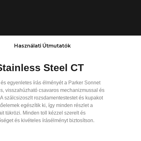
Használati Útmutatók
tainless Steel CT
a és egyenletes írás élményét a Parker Sonnet
gáns, visszahúzható csavaros mechanizmussal és
A szálcsizoszlt rozsdamentestestet és kupakot
tőelemek egészítik ki, így minden részlet a
tükrözi. Minden toll kézzel szerelt és
őséget és kivételes írásélményt biztosítson.