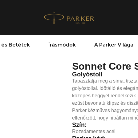
 és Betétek
Írásmódok
A Parker Világa
Sonnet Core S
Golyóstoll
Tapasztalja meg a sima, tiszt
golyóstollal. Időtálló és ele
közepes heggyel rendelkezik. 
ezüst bevonatú klipsz és díszí
Parker kézműves hagyományait 
ellenőrzött, hogy hibátlan min
Szín:
Rozsdamentes acél