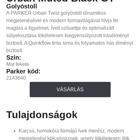
Golyóstoll
A PARKER Urban Twist golyóstoll dinamikus
megjelenésével és modern formavilágával hívja fel
magára a figyelmet. Ívelt sziluettje és optimalizált
súlyelosztása tökéletesen kiegyensúlyozott írásélményt
biztosít. A Quinkflow tinta sima és folyamatos írás élményt
biztosít.
Szín:
Mat fekete
Parker kód:
2143640
VÁSÁRLÁS
Tulajdonságok
Karcsú, homokóra formájú ívek merész, modern
megjelenést kölcsönöznek, amely tökéletesen illik