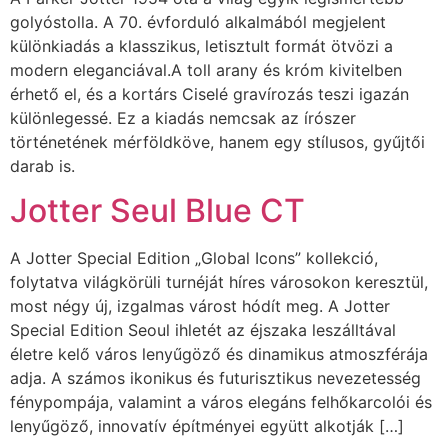
golyóstolla. A 70. évforduló alkalmából megjelent
különkiadás a klasszikus, letisztult formát ötvözi a
modern eleganciával.A toll arany és króm kivitelben
érhető el, és a kortárs Ciselé gravírozás teszi igazán
különlegessé. Ez a kiadás nemcsak az írószer
történetének mérföldköve, hanem egy stílusos, gyűjtői
darab is.
Jotter Seul Blue CT
A Jotter Special Edition „Global Icons” kollekció,
folytatva világkörüli turnéját híres városokon keresztül,
most négy új, izgalmas várost hódít meg. A Jotter
Special Edition Seoul ihletét az éjszaka leszálltával
életre kelő város lenyűgöző és dinamikus atmoszférája
adja. A számos ikonikus és futurisztikus nevezetesség
fénypompája, valamint a város elegáns felhőkarcolói és
lenyűgöző, innovatív építményei együtt alkotják […]