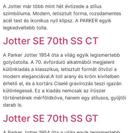
A Jotter már több mint hét évtizede a stílus
szimbóluma. Modern, letisztult forma, rozsdamentes
acél test és ikonikus nyíl klipsz. A PARKER egyik
legkedveltebb tolla.
Jotter SE 70th SS CT
A Parker Jotter 1954 óta a világ egyik legismertebb
golyóstolla. A 70. évforduló alkalmából megjelent
különkiadás a klasszikus, letisztult formát ötvözi a
modern eleganciával.A toll arany és króm kivitelben
érhető el, és a kortárs Ciselé gravírozás teszi igazán
különlegessé. Ez a kiadás nemcsak az írószer
történetének mérföldköve, hanem egy stílusos, gyűjtői
darab is.
Jotter SE 70th SS GT
A Parker Jotter 1954 óta a világ egyik legismertebb