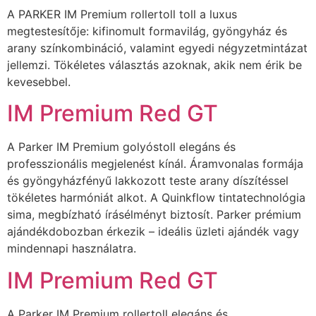
A PARKER IM Premium rollertoll toll a luxus
megtestesítője: kifinomult formavilág, gyöngyház és
arany színkombináció, valamint egyedi négyzetmintázat
jellemzi. Tökéletes választás azoknak, akik nem érik be
kevesebbel.
IM Premium Red GT
A Parker IM Premium golyóstoll elegáns és
professzionális megjelenést kínál. Áramvonalas formája
és gyöngyházfényű lakkozott teste arany díszítéssel
tökéletes harmóniát alkot. A Quinkflow tintatechnológia
sima, megbízható írásélményt biztosít. Parker prémium
ajándékdobozban érkezik – ideális üzleti ajándék vagy
mindennapi használatra.
IM Premium Red GT
A Parker IM Premium rollertoll elegáns és