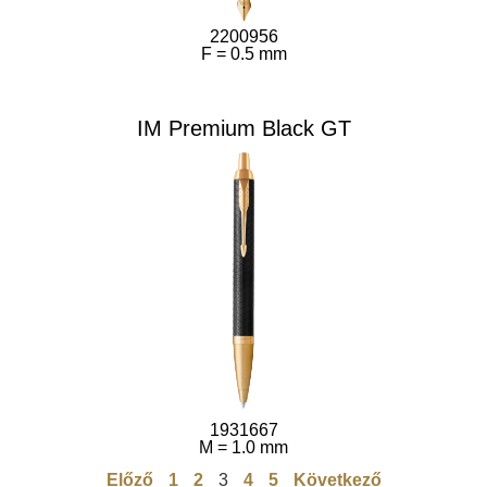
2200956
F = 0.5 mm
IM Premium Black GT
1931667
M = 1.0 mm
Előző
1
2
3
4
5
Következő