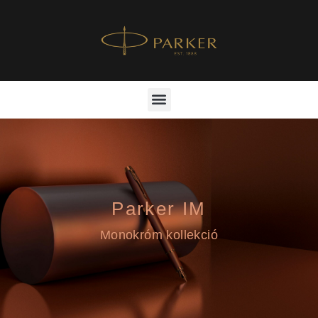
Parker IM
Monokróm kollekció