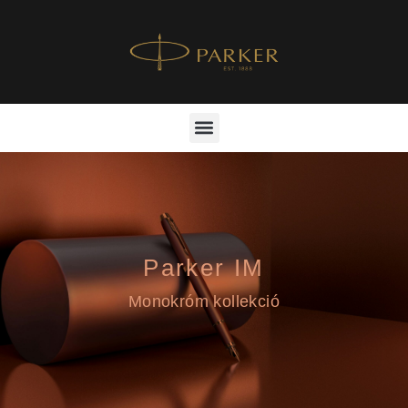
Parker IM
Monokróm kollekció