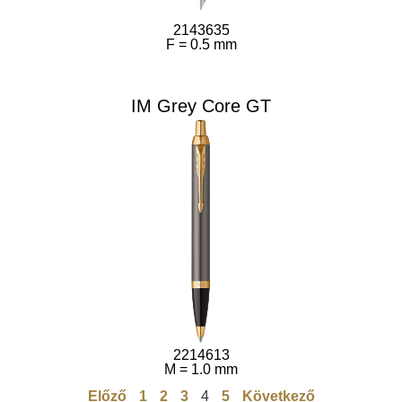
2143635
F = 0.5 mm
IM Grey Core GT
2214613
M = 1.0 mm
Előző
1
2
3
4
5
Következő