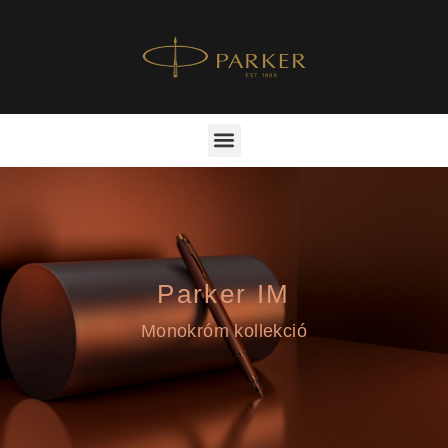
Parker IM
Monokróm kollekció